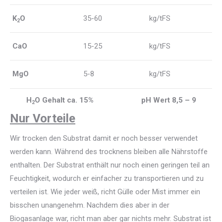
K
O
35-60
kg/tFS
2
CaO
15-25
kg/tFS
MgO
5-8
kg/tFS
H
O Gehalt ca. 15% pH Wert 8,5 – 9
2
Nur Vorteile
Wir trocken den Substrat damit er noch besser verwendet
werden kann. Während des trocknens bleiben alle Nährstoffe
enthalten. Der Substrat enthält nur noch einen geringen teil an
Feuchtigkeit, wodurch er einfacher zu transportieren und zu
verteilen ist. Wie jeder weiß, richt Gülle oder Mist immer ein
bisschen unangenehm. Nachdem dies aber in der
Biogasanlage war, richt man aber gar nichts mehr. Substrat ist