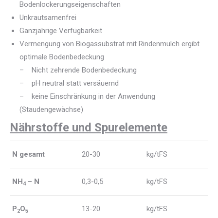
Bodenlockerungseigenschaften
Unkrautsamenfrei
Ganzjährige Verfügbarkeit
Vermengung von Biogassubstrat mit Rindenmulch ergibt
optimale Bodenbedeckung
– Nicht zehrende Bodenbedeckung
– pH neutral statt versäuernd
– keine Einschränkung in der Anwendung
(Staudengewächse)
Nährstoffe und Spurelemente
N gesamt
20-30
kg/tFS
NH
– N
0,3-0,5
kg/tFS
4
P
O
13-20
kg/tFS
2
5