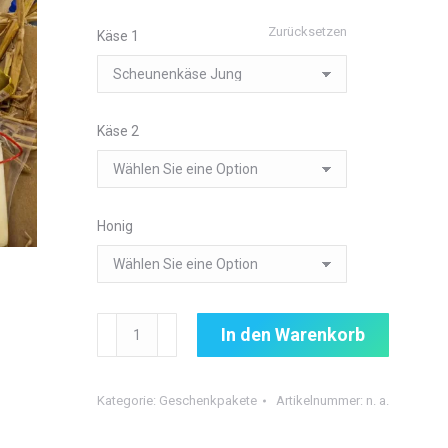
Zurücksetzen
Käse 1
Käse 2
Honig
Seenplatte
In den Warenkorb
Frühstück
Menge
Kategorie:
Geschenkpakete
Artikelnummer:
n. a.