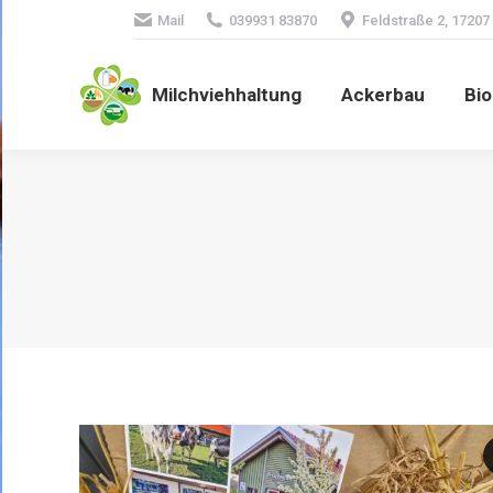
Mail
039931 83870
Feldstraße 2, 17207
Milchviehhaltung
Ackerbau
Bio