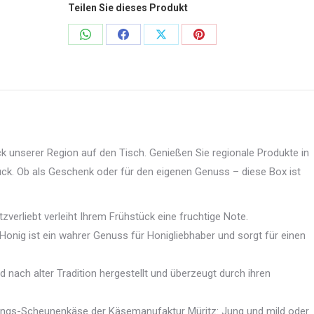
Teilen Sie dieses Produkt
Share
Share
Share
Share
on
on
on
on
WhatsApp
Facebook
X
Pinterest
k unserer Region auf den Tisch. Genießen Sie regionale Produkte in
ück. Ob als Geschenk oder für den eigenen Genuss – diese Box ist
verliebt verleiht Ihrem Frühstück eine fruchtige Note.
onig ist ein wahrer Genuss für Honigliebhaber und sorgt für einen
 nach alter Tradition hergestellt und überzeugt durch ihren
lings-Scheunenkäse der Käsemanufaktur Müritz: Jung und mild oder